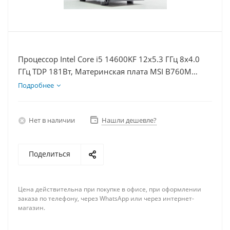
Процессор Intel Core i5 14600KF 12x5.3 ГГц 8x4.0
ГГц TDP 181Вт, Материнская плата MSI B760M
BOMBER WIFI D5, Видеокарта RTX 4060 8Гб, Память
Подробнее
DDR5 16Gb, Диски SSD 500Гб + HDD 1Тб, БП 600Вт
Нет в наличии
Нашли дешевле?
Поделиться
Цена действительна при покупке в офисе, при оформлении
заказа по телефону, через WhatsApp или через интернет-
магазин.