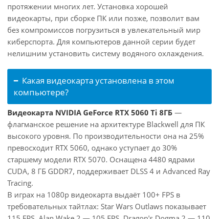
протяжении многих лет. Установка хорошей
видеокарты, при сборке ПК или позже, позволит вам
без компромиссов погрузиться в увлекательный мир
киберспорта. Для компьютеров данной серии будет
нелишним установить систему водяного охлаждения.
Какая видеокарта установлена в этом
компьютере?
Видеокарта NVIDIA GeForce RTX 5060 Ti 8ГБ
—
флагманское решение на архитектуре Blackwell для ПК
высокого уровня. По производительности она на 25%
превосходит RTX 5060, однако уступает до 30%
старшему модели RTX 5070. Оснащена 4480 ядрами
CUDA, 8 ГБ GDDR7, поддерживает DLSS 4 и Advanced Ray
Tracing.
В играх на 1080p видеокарта выдаёт 100+ FPS в
требовательных тайтлах: Star Wars Outlaws показывает
115 FPS, Alan Wake 2 — 105 FPS, Dragon's Dogma 2 — 110