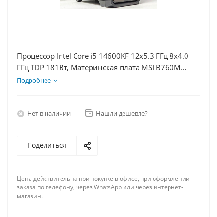
Процессор Intel Core i5 14600KF 12x5.3 ГГц 8x4.0
ГГц TDP 181Вт, Материнская плата MSI B760M
BOMBER WIFI D5, Видеокарта RTX 5060Ti 8Гб,
Подробнее
Память DDR5 16Gb, Диски SSD 500Гб + HDD 2Тб,
БП 600Вт
Нет в наличии
Нашли дешевле?
Поделиться
Цена действительна при покупке в офисе, при оформлении
заказа по телефону, через WhatsApp или через интернет-
магазин.