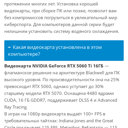
протяжении многих лет. Установка хорошей
видеокарты, при сборке ПК или позже, позволит вам
без компромиссов погрузиться в увлекательный мир
киберспорта. Для компьютеров данной серии будет
нелишним установить систему водяного охлаждения.
Какая видеокарта установлена в этом
компьютере?
Видеокарта NVIDIA GeForce RTX 5060 Ti 16ГБ
—
флагманское решение на архитектуре Blackwell для ПК
высокого уровня. По производительности она на 25%
превосходит RTX 5060, однако уступает до 30%
старшему модели RTX 5070. Оснащена 4480 ядрами
CUDA, 16 ГБ GDDR7, поддерживает DLSS 4 и Advanced
Ray Tracing.
В играх на 1080p видеокарта выдаёт 100+ FPS в
требовательных тайтлах: Indiana Jones and the Great
Circle показывает 125 FPS, Metaphor: ReFantazio — 115