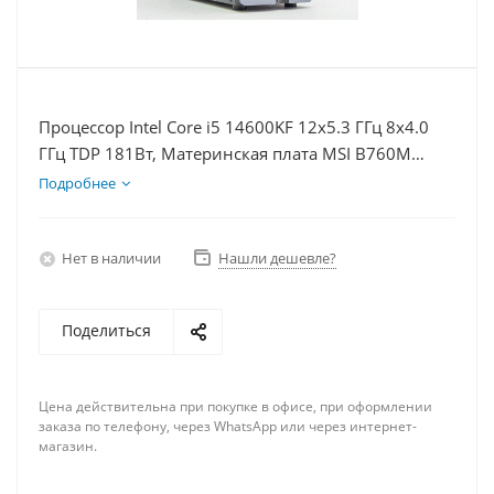
Процессор Intel Core i5 14600KF 12x5.3 ГГц 8x4.0
ГГц TDP 181Вт, Материнская плата MSI B760M
BOMBER WIFI D5, Видеокарта RTX 5060Ti 16Гб,
Подробнее
Память DDR5 16Gb, Диски SSD 500Гб + HDD 2Тб,
БП 600Вт
Нет в наличии
Нашли дешевле?
Поделиться
Цена действительна при покупке в офисе, при оформлении
заказа по телефону, через WhatsApp или через интернет-
магазин.