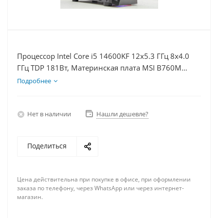
Процессор Intel Core i5 14600KF 12x5.3 ГГц 8x4.0
ГГц TDP 181Вт, Материнская плата MSI B760M
BOMBER WIFI D5, Видеокарта RTX 5060Ti 16Гб,
Подробнее
Память DDR5 16Gb, Диски SSD 500Гб + HDD 1Тб,
БП 600Вт
Нет в наличии
Нашли дешевле?
Поделиться
Цена действительна при покупке в офисе, при оформлении
заказа по телефону, через WhatsApp или через интернет-
магазин.