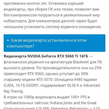
протяжении многих лет. Установка хорошей
видеокарты, при сборке ПК или позже, позволит вам
без компромиссов погрузиться в увлекательный мир
киберспорта. Для компьютеров данной серии будет
нелишним установить систему водяного охлаждения.
Какая видеокарта установлена в этом
компьютере?
Видеокарта NVIDIA GeForce RTX 5060 Ti 16ГБ
—
флагманское решение на архитектуре Blackwell для ПК
высокого уровня. По производительности она на 25%
превосходит RTX 5060, однако уступает до 30%
старшему модели RTX 5070. Оснащена 4480 ядрами
CUDA, 16 ГБ GDDR7, поддерживает DLSS 4 и Advanced
Ray Tracing.
В играх на 1080p видеокарта выдаёт 100+ FPS в
требовательных тайтлах: Indiana Jones and the Great
Circle показывает 125 FPS, Metaphor: ReFantazio — 115