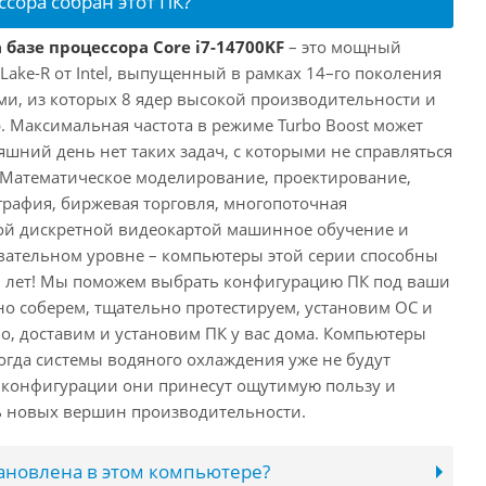
ссора собран этот ПК?
 базе процессора Core i7-14700KF
– это мощный
 Lake-R от Intel, выпущенный в рамках 14–го поколения
ми, из которых 8 ядер высокой производительности и
. Максимальная частота в режиме Turbo Boost может
няшний день нет таких задач, с которыми не справляться
 Математическое моделирование, проектирование,
рафия, биржевая торговля, многопоточная
ной дискретной видеокартой машинное обучение и
вательном уровне – компьютеры этой серии способны
10 лет! Мы поможем выбрать конфигурацию ПК под ваши
но соберем, тщательно протестируем, установим ОС и
о, доставим и установим ПК у вас дома. Компьютеры
 когда системы водяного охлаждения уже не будут
й конфигурации они принесут ощутимую пользу и
ь новых вершин производительности.
тановлена в этом компьютере?