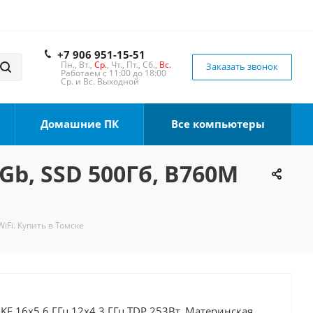
+7 906 951-15-51
Пн., Вт.,
Ср.
, Чт., Пт., Сб.,
Вс.
Заказать звонок
Работаем с 11:00 до 18:00
Ср. и Вс. Выходной
Домашние ПК
Все компьютеры
6Gb, SSD 500Гб, B760M
iFi. Купить в Томске
0KF 16x5.6 ГГц 12x4.3 ГГц TDP 253Вт, Материнская