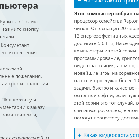
На базе какого проце
мпьютера
Этот компьютер собран на
процессор семейства Raptor
упить в 1 клик».
чипов. Он оснащен 20 ядра
и нажмите кнопку
12 энергоэффективных ядер
детали.
достигать 5.6 ГГц. На сегод
. Консультант
компьютеры из этой серии.
 его исполнения
программирование, криптог
видеотрансляция, а с мощ
 желаемой
новейшие игры на соревно
льные пожелания.
на всё и прослужат более 
ть и срок исполнения
задачи, быстро и качествен
основной софт и, если нужн
ПК в корзину и
этой серии это тот случай,
омментарии к заказу
считаться роскошью, в это
 вами свяжемся,
помогут процессору достич
Какая видеокарта ус
тся окончательной. О