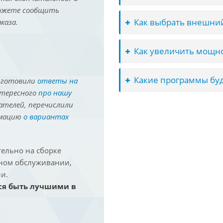
можете сообщить
Как выбрать внешний
каза.
Как увеличить мощно
Какие программы буд
иготовили
ответы на
нтересного
про нашу
ателей, перечислили
рмацию
о вариантах
ельно на сборке
йном обслуживании,
и.
ся быть лучшими в