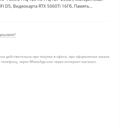
I D5, Видеокарта RTX 5060Ti 16Гб, Память
б, БП 600Вт
дешевле?
ена действительна при покупке в офисе, при оформлении заказа
 телефону, через WhatsApp или через интернет-магазин.