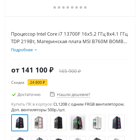
Процессор Intel Core i7 13700F 16x5.2 ГГц 8x4.1 ГГц
TDP 219Вт, Материнская плата MSI B760M BOMBER
WIFI D5, Видеокарта RTX 5060Ti 16Гб, Память
Подробнее
DDR5 16Gb, Диски SSD 500Гб, БП 600Вт
от
141 100 ₽
165 900 ₽
Скидка
24 800 ₽
Достаточно
Нашли дешевле?
Купить ПК в корпусе:
CL120B c одним FRGB вентилятором.
Доп. вентиляторы 500р./шт.