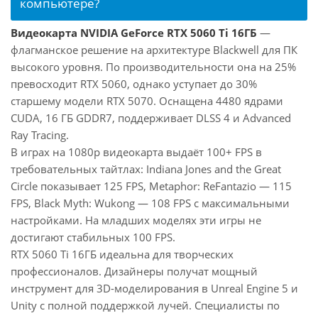
компьютере?
Видеокарта NVIDIA GeForce RTX 5060 Ti 16ГБ
—
флагманское решение на архитектуре Blackwell для ПК
высокого уровня. По производительности она на 25%
превосходит RTX 5060, однако уступает до 30%
старшему модели RTX 5070. Оснащена 4480 ядрами
CUDA, 16 ГБ GDDR7, поддерживает DLSS 4 и Advanced
Ray Tracing.
В играх на 1080p видеокарта выдаёт 100+ FPS в
требовательных тайтлах: Indiana Jones and the Great
Circle показывает 125 FPS, Metaphor: ReFantazio — 115
FPS, Black Myth: Wukong — 108 FPS с максимальными
настройками. На младших моделях эти игры не
достигают стабильных 100 FPS.
RTX 5060 Ti 16ГБ идеальна для творческих
профессионалов. Дизайнеры получат мощный
инструмент для 3D-моделирования в Unreal Engine 5 и
Unity с полной поддержкой лучей. Специалисты по