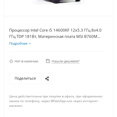
Процессор Intel Core i5 14600KF 12x5.3 ГГц 8x4.0
ГГц TDP 181Вт, Материнская плата MSI B760M
BOMBER WIFI D5, Видеокарта RTX 4070S 12Гб,
Подробнее
Память DDR5 64Gb, Диски SSD 500Гб + HDD 2Тб,
БП 750Вт
Нет в наличии
Нашли дешевле?
Поделиться
Цена действительна при покупке в офисе, при оформлении
заказа по телефону, через WhatsApp или через интернет-
магазин.