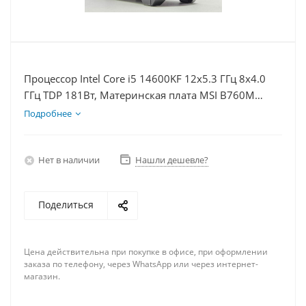
Процессор Intel Core i5 14600KF 12x5.3 ГГц 8x4.0
ГГц TDP 181Вт, Материнская плата MSI B760M
BOMBER WIFI D5, Видеокарта RTX 5070 12Гб,
Подробнее
Память DDR5 32Gb, Диски SSD 500Гб + HDD 2Тб,
БП 750Вт
Нет в наличии
Нашли дешевле?
Поделиться
Цена действительна при покупке в офисе, при оформлении
заказа по телефону, через WhatsApp или через интернет-
магазин.