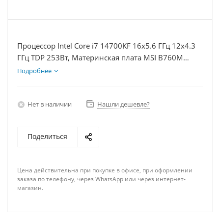
Процессор Intel Core i7 14700KF 16x5.6 ГГц 12x4.3
ГГц TDP 253Вт, Материнская плата MSI B760M
BOMBER WIFI D5, Видеокарта RTX 4070S 12Гб,
Подробнее
Память DDR5 16Gb, Диски SSD 500Гб, БП 750Вт
Нет в наличии
Нашли дешевле?
Поделиться
Цена действительна при покупке в офисе, при оформлении
заказа по телефону, через WhatsApp или через интернет-
магазин.