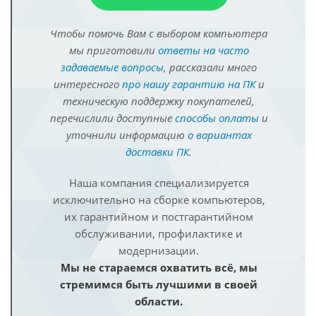
Чтобы помочь Вам с выбором компьютера
мы приготовили
ответы на часто
задаваемые вопросы
, рассказали много
интересного
про нашу гарантию на ПК
и
техническую поддержку покупателей,
перечислили доступные
способы оплаты
и
уточнили информацию
о вариантах
доставки ПК
.
Наша компания специализируется
исключительно на сборке компьютеров,
их гарантийном и постгарантийном
обслуживании, профилактике и
модернизации.
Мы не стараемся охватить всё, мы
стремимся быть лучшими в своей
области.