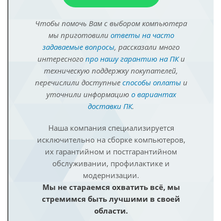
Чтобы помочь Вам с выбором компьютера
мы приготовили
ответы на часто
задаваемые вопросы
, рассказали много
интересного
про нашу гарантию на ПК
и
техническую поддержку покупателей,
перечислили доступные
способы оплаты
и
уточнили информацию
о вариантах
доставки ПК
.
Наша компания специализируется
исключительно на сборке компьютеров,
их гарантийном и постгарантийном
обслуживании, профилактике и
модернизации.
Мы не стараемся охватить всё, мы
стремимся быть лучшими в своей
области.