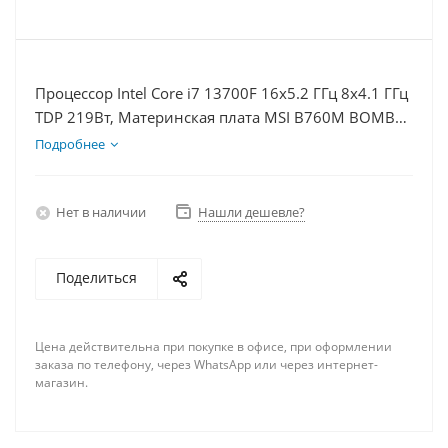
Процессор Intel Core i7 13700F 16x5.2 ГГц 8x4.1 ГГц
TDP 219Вт, Материнская плата MSI B760M BOMBER
WIFI D5, Видеокарта RTX 4070S 12Гб, Память
Подробнее
DDR5 32Gb, Диски SSD 1000Гб, БП 750Вт
Нет в наличии
Нашли дешевле?
Поделиться
Цена действительна при покупке в офисе, при оформлении
заказа по телефону, через WhatsApp или через интернет-
магазин.