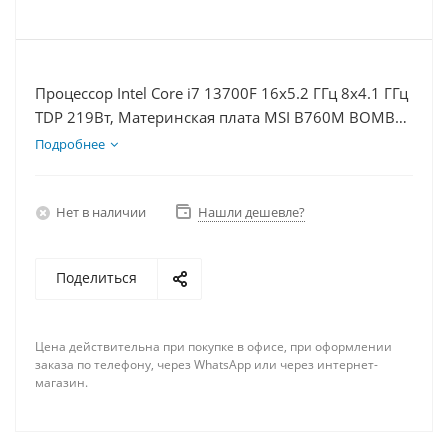
Процессор Intel Core i7 13700F 16x5.2 ГГц 8x4.1 ГГц
TDP 219Вт, Материнская плата MSI B760M BOMBER
WIFI D5, Видеокарта RTX 4070S 12Гб, Память
Подробнее
DDR5 16Gb, Диски SSD 1000Гб, БП 750Вт
Нет в наличии
Нашли дешевле?
Поделиться
Цена действительна при покупке в офисе, при оформлении
заказа по телефону, через WhatsApp или через интернет-
магазин.