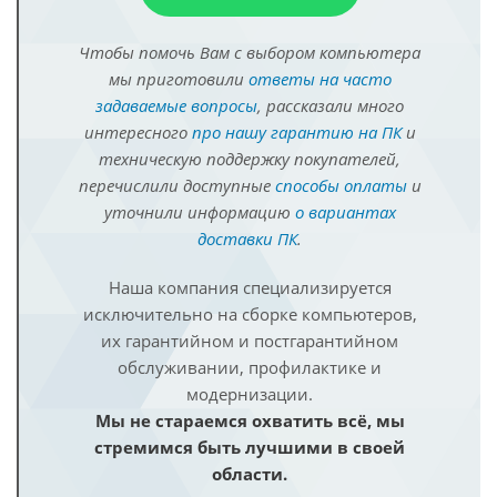
Чтобы помочь Вам с выбором компьютера
мы приготовили
ответы на часто
задаваемые вопросы
, рассказали много
интересного
про нашу гарантию на ПК
и
техническую поддержку покупателей,
перечислили доступные
способы оплаты
и
уточнили информацию
о вариантах
доставки ПК
.
Наша компания специализируется
исключительно на сборке компьютеров,
их гарантийном и постгарантийном
обслуживании, профилактике и
модернизации.
Мы не стараемся охватить всё, мы
стремимся быть лучшими в своей
области.