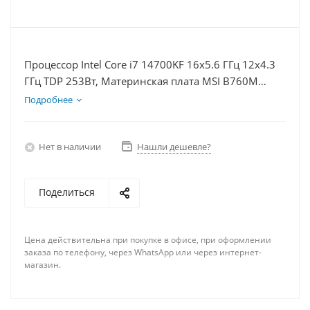
Процессор Intel Core i7 14700KF 16x5.6 ГГц 12x4.3
ГГц TDP 253Вт, Материнская плата MSI B760M
BOMBER WIFI D5, Видеокарта RTX 4070S 12Гб,
Подробнее
Память DDR5 16Gb, Диски SSD 1000Гб, БП 750Вт
Нет в наличии
Нашли дешевле?
Поделиться
Цена действительна при покупке в офисе, при оформлении
заказа по телефону, через WhatsApp или через интернет-
магазин.