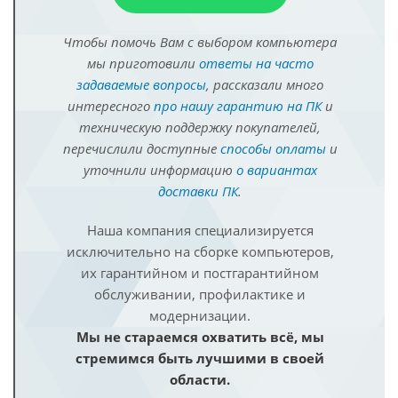
Чтобы помочь Вам с выбором компьютера
мы приготовили
ответы на часто
задаваемые вопросы
, рассказали много
интересного
про нашу гарантию на ПК
и
техническую поддержку покупателей,
перечислили доступные
способы оплаты
и
уточнили информацию
о вариантах
доставки ПК
.
Наша компания специализируется
исключительно на сборке компьютеров,
их гарантийном и постгарантийном
обслуживании, профилактике и
модернизации.
Мы не стараемся охватить всё, мы
стремимся быть лучшими в своей
области.