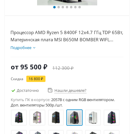
Процессор AMD Ryzen 5 8400F 12x4.7 ГГц TDP 65Вт,
Материнская плата MSI B650M BOMBER WIFI,
Видеокарта GT 1030 2Гб, Память DDR5 32Gb,
Подробнее
Диски SSD 1000Гб + HDD 1Тб, БП 500Вт
от
95 500 ₽
112 300 ₽
Скидка
16 800 ₽
Достаточно
Нашли дешевле?
Купить ПК в корпусе:
2057B c одним RGB вентилятором.
Доп. вентиляторы 500р./шт.