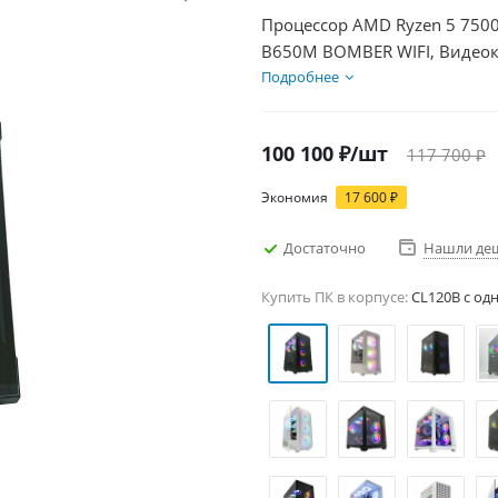
Процессор AMD Ryzen 5 7500
B650M BOMBER WIFI, Видеок
1000Гб + HDD 1Тб, БП 500Вт
Подробнее
100 100
₽
/шт
117 700
₽
Экономия
17 600
₽
Достаточно
Нашли де
Купить ПК в корпусе:
CL120B c од