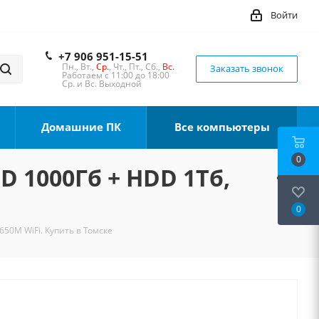
Войти
+7 906 951-15-51
Пн., Вт.,
Ср.
, Чт., Пт., Сб.,
Вс.
Заказать звонок
Работаем с 11:00 до 18:00
Ср. и Вс. Выходной
Домашние ПК
Все компьютеры
0
SD 1000Гб + HDD 1Тб,
0
650M WiFi. Купить в Томске