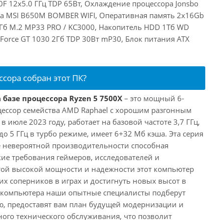
F 12x5.0 ГГц TDP 65Вт, Охлаждение процессора Jonsbo
та MSI B650M BOMBER WIFI, Оперативная память 2x16Gb
Гб M.2 MP33 PRO / KC3000, Накопитель HDD 1Тб WD
eForce GT 1030 2Гб TDP 30Вт mP30, Блок питания ATX
ссора собран этот ПК?
 базе процессора Ryzen 5 7500X
– это мощный 6-
ессор семейства AMD Raphael с хорошим разгонным
июле 2023 году, работает на базовой частоте 3,7 ГГц,
о 5 ГГц в турбо режиме, имеет 6+32 Мб кэша. Эта серия
 невероятной производительности способная
ие требования геймеров, исследователей и
этой высокой мощности и надежности этот компьютер
их соперников в играх и достигнуть новых высот в
е компьютера наши опытные специалисты подберут
, предоставят вам план будущей модернизации и
ного технического обслуживания, что позволит