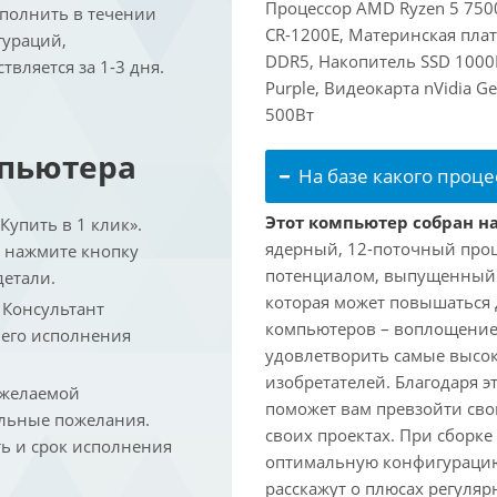
Процессор AMD Ryzen 5 7500
ыполнить в течении
CR-1200E, Материнская пла
гураций,
DDR5, Накопитель SSD 1000
вляется за 1-3 дня.
Purple, Видеокарта nVidia G
500Вт
мпьютера
На базе какого проце
Этот компьютер собран на
упить в 1 клик».
ядерный, 12-поточный проц
и нажмите кнопку
потенциалом, выпущенный в 
детали.
которая может повышаться д
. Консультант
компьютеров – воплощение
 его исполнения
удовлетворить самые высок
изобретателей. Благодаря 
 желаемой
поможет вам превзойти сво
льные пожелания.
своих проектах. При сборк
ть и срок исполнения
оптимальную конфигурацию
расскажут о плюсах регуляр