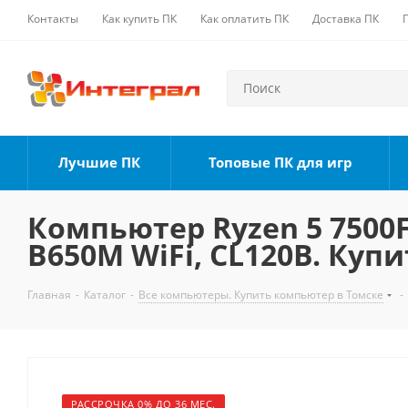
Контакты
Как купить ПК
Как оплатить ПК
Доставка ПК
Лучшие ПК
Топовые ПК для игр
Компьютер Ryzen 5 7500F,
B650M WiFi, CL120B. Купи
Главная
-
Каталог
-
Все компьютеры. Купить компьютер в Томске
-
РАССРОЧКА 0% ДО 36 МЕС.