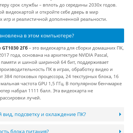
еру срок службы – вплоть до середины 2030х годов.
ой видеокартой и откройте себе дверь в мир
 игр и реалистичной дополненной реальности.
тановлена в этом компьютере?
e GT1030 2Гб
– это видеокарта для сборки домашних ПК,
017 года, основана на архитектуре NVIDIA Pascal,
 памяти и шиной шириной 64 бит, поддерживает
 производительность ПК в играх, обработку видео и
 384 потоковых процессора, 24 текстурных блока, 16
имальная частота GPU 1,5 ГГц. В популярном бенчмарке
ютер набрал 1111 балл. Эта видеокарта не
рассировки лучей.
 вид, подсветку и охлаждение ПК?
сть блока питания?