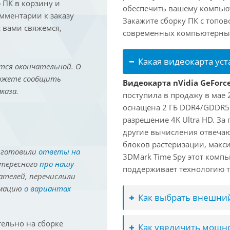
ПК в корзину и
обеспечить вашему компьют
омментарии к заказу
Закажите сборку ПК с топов
 вами свяжемся,
современных компьютерных
Какая видеокарта ус
тся окончательной. О
можете сообщить
Видеокарта nVidia GeForc
каза.
поступила в продажу в мае 2
оснащена 2 ГБ DDR4/GDDR5
разрешение 4K Ultra HD. За
другие вычисления отвечают
блоков растеризации, макс
иготовили
ответы на
3DMark Time Spy этот компь
нтересного
про нашу
поддерживает технологию т
ателей, перечислили
рмацию
о вариантах
Как выбрать внешний
ельно на сборке
Как увеличить мощно