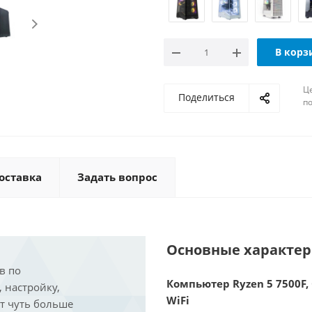
В корз
Ц
Поделиться
по
оставка
Задать вопрос
Основные характе
в по
Компьютер Ryzen 5 7500F, 
, настройку,
WiFi
ит чуть больше