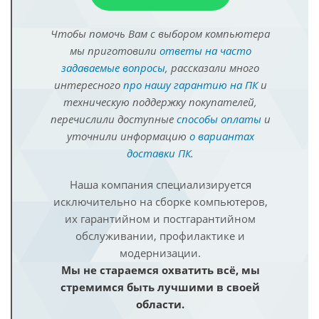
Чтобы помочь Вам с выбором компьютера
мы приготовили
ответы на часто
задаваемые вопросы
, рассказали много
интересного
про нашу гарантию на ПК
и
техническую поддержку покупателей,
перечислили доступные
способы оплаты
и
уточнили информацию
о вариантах
доставки ПК
.
Наша компания специализируется
исключительно на сборке компьютеров,
их гарантийном и постгарантийном
обслуживании, профилактике и
модернизации.
Мы не стараемся охватить всё, мы
стремимся быть лучшими в своей
области.