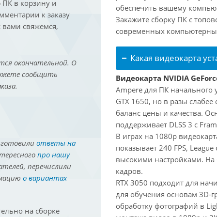
ПК в корзину и
обеспечить вашему компьют
омментарии к заказу
Закажите сборку ПК с топов
 вами свяжемся,
современных компьютерных
Какая видеокарта ус
тся окончательной. О
можете сообщить
Видеокарта NVIDIA GeForc
каза.
Ampere для ПК начального 
GTX 1650, но в разы слабее
баланс цены и качества. О
поддерживает DLSS 3 с Fram
В играх на 1080p видеокарта
иготовили
ответы на
показывает 240 FPS, League 
нтересного
про нашу
высокими настройками. На
ателей, перечислили
кадров.
рмацию
о вариантах
RTX 3050 подходит для нач
для обучения основам 3D-гр
обработку фотографий в Lig
ельно на сборке