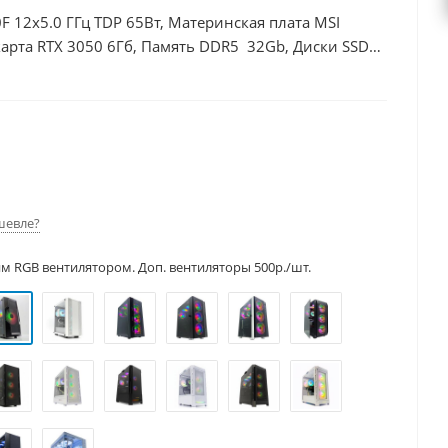
F 12x5.0 ГГц TDP 65Вт, Материнская плата MSI
арта RTX 3050 6Гб, Память DDR5 32Gb, Диски SSD
шевле?
им RGB вентилятором. Доп. вентиляторы 500р./шт.