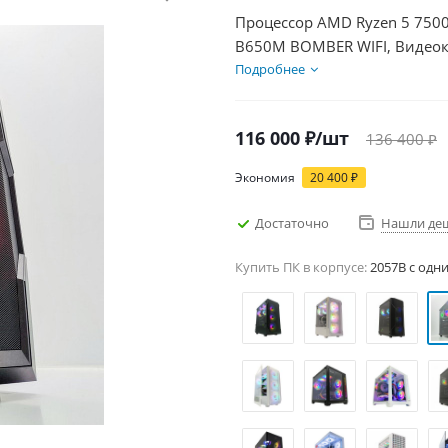
Процессор AMD Ryzen 5 7500
B650M BOMBER WIFI, Видеок
1000Гб + HDD 2Тб, БП 500Вт
Подробнее
116 000
₽
/шт
136 400
₽
Экономия
20 400
₽
Достаточно
Нашли де
Купить ПК в корпусе:
2057B c одн