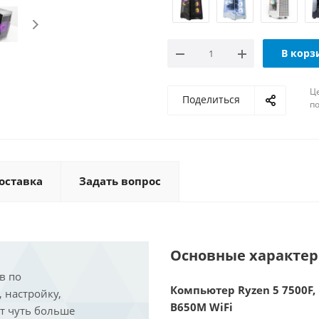
В корз
Ц
Поделиться
по
оставка
Задать вопрос
Основные характе
в по
Компьютер Ryzen 5 7500F, 
, настройку,
B650M WiFi
ит чуть больше