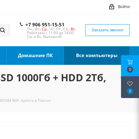
Войти
+7 906 951-15-51
Пн., Вт.,
Ср.
, Чт., Пт., Сб.,
Вс.
Заказать звонок
Работаем с 11:00 до 18:00
Ср. и Вс. Выходной
Домашние ПК
Все компьютеры
0
SSD 1000Гб + HDD 2Тб,
0
B650M WiFi. Купить в Томске