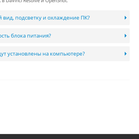
в DaVinci Resolve и OpenShot.
 вид, подсветку и охлаждение ПК?
сть блока питания?
ут установлены на компьютере?