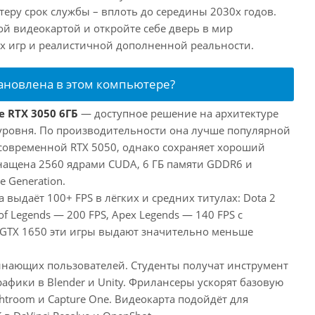
еру срок службы – вплоть до середины 2030х годов.
ой видеокартой и откройте себе дверь в мир
 игр и реалистичной дополненной реальности.
тановлена в этом компьютере?
e RTX 3050 6ГБ
— доступное решение на архитектуре
уровня. По производительности она лучше популярной
 современной RTX 5050, однако сохраняет хороший
снащена 2560 ядрами CUDA, 6 ГБ памяти GDDR6 и
e Generation.
 выдаёт 100+ FPS в лёгких и средних титулах: Dota 2
of Legends — 200 FPS, Apex Legends — 140 FPS с
 GTX 1650 эти игры выдают значительно меньше
инающих пользователей. Студенты получат инструмент
афики в Blender и Unity. Фрилансеры ускорят базовую
htroom и Capture One. Видеокарта подойдёт для