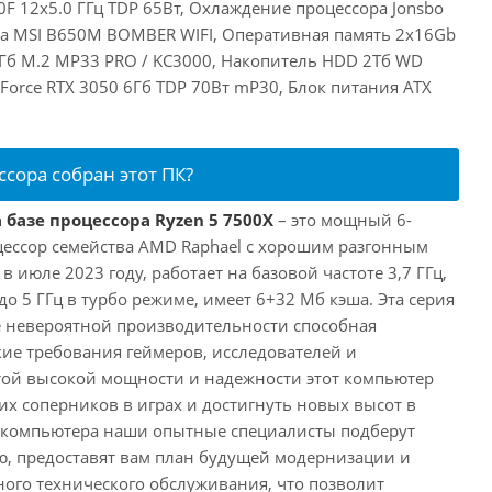
F 12x5.0 ГГц TDP 65Вт, Охлаждение процессора Jonsbo
та MSI B650M BOMBER WIFI, Оперативная память 2x16Gb
Гб M.2 MP33 PRO / KC3000, Накопитель HDD 2Тб WD
eForce RTX 3050 6Гб TDP 70Вт mP30, Блок питания ATX
ссора собран этот ПК?
 базе процессора Ryzen 5 7500X
– это мощный 6-
ессор семейства AMD Raphael с хорошим разгонным
июле 2023 году, работает на базовой частоте 3,7 ГГц,
о 5 ГГц в турбо режиме, имеет 6+32 Мб кэша. Эта серия
 невероятной производительности способная
ие требования геймеров, исследователей и
этой высокой мощности и надежности этот компьютер
их соперников в играх и достигнуть новых высот в
е компьютера наши опытные специалисты подберут
, предоставят вам план будущей модернизации и
ного технического обслуживания, что позволит