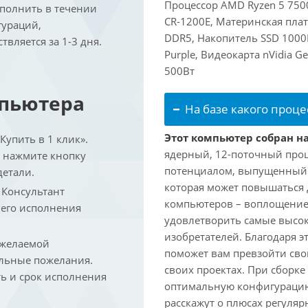
Процессор AMD Ryzen 5 7500
ыполнить в течении
CR-1200E, Материнская пла
гураций,
DDR5, Накопитель SSD 1000
вляется за 1-3 дня.
Purple, Видеокарта nVidia G
500Вт
мпьютера
На базе какого проце
Этот компьютер собран на
упить в 1 клик».
ядерный, 12-поточный проц
и нажмите кнопку
потенциалом, выпущенный в 
детали.
которая может повышаться д
. Консультант
компьютеров – воплощение
 его исполнения
удовлетворить самые высок
изобретателей. Благодаря 
 желаемой
поможет вам превзойти сво
льные пожелания.
своих проектах. При сборк
ть и срок исполнения
оптимальную конфигурацию
расскажут о плюсах регуляр