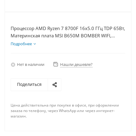
Процессор AMD Ryzen 7 8700F 16x5.0 ГГц TDP 65Вт,
Материнская плата MSI B650M BOMBER WIFI,
Видеокарта GT 1030 2Гб, Память DDR5 16Gb,
Подробнее
Диски SSD 1000Гб + HDD 1Тб, БП 500Вт
Нет в наличии
Нашли дешевле?
Поделиться
Цена действительна при покупке в офисе, при оформлении
заказа по телефону, через WhatsApp или через интернет-
магазин.