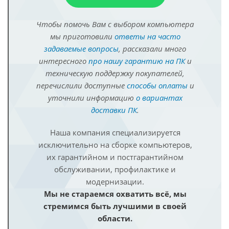
Чтобы помочь Вам с выбором компьютера
мы приготовили
ответы на часто
задаваемые вопросы
, рассказали много
интересного
про нашу гарантию на ПК
и
техническую поддержку покупателей,
перечислили доступные
способы оплаты
и
уточнили информацию
о вариантах
доставки ПК
.
Наша компания специализируется
исключительно на сборке компьютеров,
их гарантийном и постгарантийном
обслуживании, профилактике и
модернизации.
Мы не стараемся охватить всё, мы
стремимся быть лучшими в своей
области.