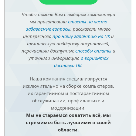
Чтобы помочь Вам с выбором компьютера
мы приготовили
ответы на часто
задаваемые вопросы
, рассказали много
интересного
про нашу гарантию на ПК
и
техническую поддержку покупателей,
перечислили доступные
способы оплаты
и
уточнили информацию
о вариантах
доставки ПК
.
Наша компания специализируется
исключительно на сборке компьютеров,
их гарантийном и постгарантийном
обслуживании, профилактике и
модернизации.
Мы не стараемся охватить всё, мы
стремимся быть лучшими в своей
области.