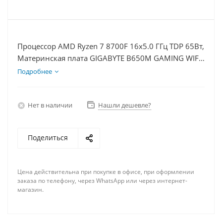
Процессор AMD Ryzen 7 8700F 16x5.0 ГГц TDP 65Вт,
Материнская плата GIGABYTE B650M GAMING WIFI,
Видеокарта GTX 1650 4Гб, Память DDR5 16Gb,
Подробнее
Диски SSD 1000Гб, БП 500Вт
Нет в наличии
Нашли дешевле?
Поделиться
Цена действительна при покупке в офисе, при оформлении
заказа по телефону, через WhatsApp или через интернет-
магазин.