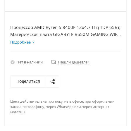
Процессор AMD Ryzen 5 8400F 12x4.7 ГГц TDP 65Вт,
Материнская плата GIGABYTE B650M GAMING WIFI,
Видеокарта GTX 1650 4Гб, Память DDR5 16Gb,
Подробнее
Диски SSD 1000Гб + HDD 1Тб, БП 500Вт
Нет в наличии
Нашли дешевле?
Поделиться
Цена действительна при покупке в офисе, при оформлении
заказа по телефону, через WhatsApp или через интернет-
магазин.