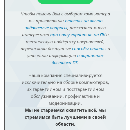
Чтобы помочь Вам с выбором компьютера
мы приготовили
ответы на часто
задаваемые вопросы
, рассказали много
интересного
про нашу гарантию на ПК
и
техническую поддержку покупателей,
перечислили доступные
способы оплаты
и
уточнили информацию
о вариантах
доставки ПК
.
Наша компания специализируется
исключительно на сборке компьютеров,
их гарантийном и постгарантийном
обслуживании, профилактике и
модернизации.
Мы не стараемся охватить всё, мы
стремимся быть лучшими в своей
области.