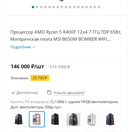
Процессор AMD Ryzen 5 8400F 12x4.7 ГГц TDP 65Вт,
Материнская плата MSI B650M BOMBER WIFI,
Видеокарта GT 1030 2Гб, Память DDR5 64Gb,
Подробнее
Диски SSD 1000Гб + HDD 2Тб, БП 500Вт
146 000
₽
/шт
171 700
₽
Экономия
25 700
₽
Достаточно
Нашли дешевле?
Купить ПК в корпусе:
CL130W c одним FRGB вентилятором.
Доп. вентиляторы 500р./шт.