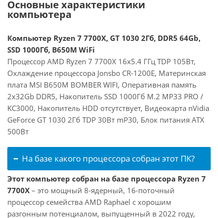
Основные характеристики
компьютера
Компьютер Ryzen 7 7700X, GT 1030 2Гб, DDR5 64Gb,
SSD 1000Гб, B650M WiFi
Процессор AMD Ryzen 7 7700X 16x5.4 ГГц TDP 105Вт,
Охлаждение процессора Jonsbo CR-1200E, Материнская
плата MSI B650M BOMBER WIFI, Оперативная память
2x32Gb DDR5, Накопитель SSD 1000Гб M.2 MP33 PRO /
KC3000, Накопитель HDD отсутствует, Видеокарта nVidia
GeForce GT 1030 2Гб TDP 30Вт mP30, Блок питания ATX
500Вт
На базе какого процессора собран этот ПК?
Этот компьютер собран на базе процессора Ryzen 7
7700X
– это мощный 8-ядерный, 16-поточный
процессор семейства AMD Raphael с хорошим
разгонным потенциалом, выпущенный в 2022 году,