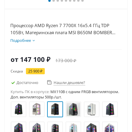
Процессор AMD Ryzen 7 7700X 16x5.4 ГГц TDP
105Вт, Материнская плата MSI B650M BOMBER
WIFI, Видеокарта GT 1030 2Гб, Память DDR5 64Gb,
Подробнее
Диски SSD 1000Гб, БП 500Вт
от
147 100 ₽
173 000 ₽
Скидка
25 900 ₽
Достаточно
Нашли дешевле?
Купить ПК в корпусе:
MX110B c одним FRGB вентилятором.
Доп. вентиляторы 500р./шт.