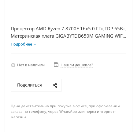
Процессор AMD Ryzen 7 8700F 16x5.0 ГГц TDP 65Вт,
Материнская плата GIGABYTE B650M GAMING WIFI,
Видеокарта GTX 1650 4Гб, Память DDR5 64Gb,
Подробнее
Диски SSD 1000Гб + HDD 2Тб, БП 500Вт
Нет в наличии
Нашли дешевле?
Поделиться
Цена действительна при покупке в офисе, при оформлении
заказа по телефону, через WhatsApp или через интернет-
магазин.