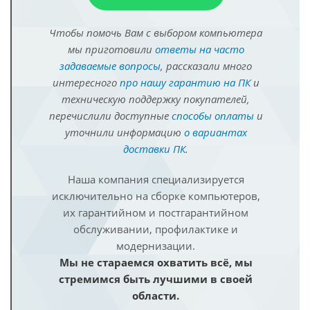
Чтобы помочь Вам с выбором компьютера
мы приготовили
ответы на часто
задаваемые вопросы
, рассказали много
интересного
про нашу гарантию на ПК
и
техническую поддержку покупателей,
перечислили доступные
способы оплаты
и
уточнили информацию
о вариантах
доставки ПК
.
Наша компания специализируется
исключительно на сборке компьютеров,
их гарантийном и постгарантийном
обслуживании, профилактике и
модернизации.
Мы не стараемся охватить всё, мы
стремимся быть лучшими в своей
области.