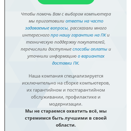
Чтобы помочь Вам с выбором компьютера
мы приготовили
ответы на часто
задаваемые вопросы
, рассказали много
интересного
про нашу гарантию на ПК
и
техническую поддержку покупателей,
перечислили доступные
способы оплаты
и
уточнили информацию
о вариантах
доставки ПК
.
Наша компания специализируется
исключительно на сборке компьютеров,
их гарантийном и постгарантийном
обслуживании, профилактике и
модернизации.
Мы не стараемся охватить всё, мы
стремимся быть лучшими в своей
области.