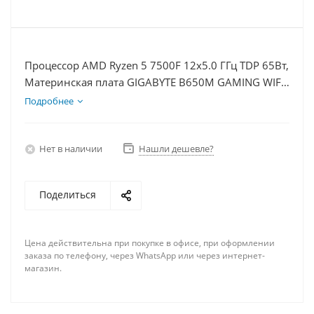
Процессор AMD Ryzen 5 7500F 12x5.0 ГГц TDP 65Вт,
Материнская плата GIGABYTE B650M GAMING WIFI,
Видеокарта GTX 1650 4Гб, Память DDR5 64Gb,
Подробнее
Диски SSD 1000Гб, БП 500Вт
Нет в наличии
Нашли дешевле?
Поделиться
Цена действительна при покупке в офисе, при оформлении
заказа по телефону, через WhatsApp или через интернет-
магазин.