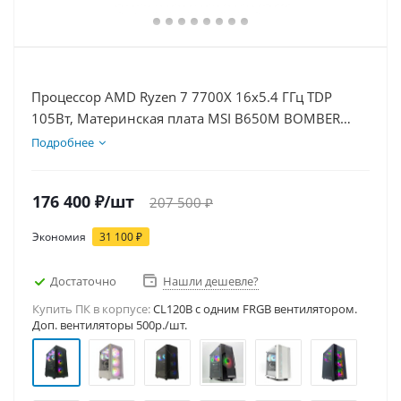
Процессор AMD Ryzen 7 7700X 16x5.4 ГГц TDP
105Вт, Материнская плата MSI B650M BOMBER
WIFI, Видеокарта RTX 3050 6Гб, Память
Подробнее
DDR5 64Gb, Диски SSD 1000Гб + HDD 2Тб, БП
500Вт
176 400
₽
/шт
207 500
₽
Экономия
31 100
₽
Достаточно
Нашли дешевле?
Купить ПК в корпусе:
CL120B c одним FRGB вентилятором.
Доп. вентиляторы 500р./шт.