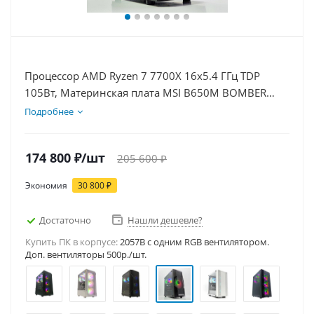
Процессор AMD Ryzen 7 7700X 16x5.4 ГГц TDP
105Вт, Материнская плата MSI B650M BOMBER
WIFI, Видеокарта RTX 3050 6Гб, Память
Подробнее
DDR5 64Gb, Диски SSD 1000Гб + HDD 1Тб, БП
500Вт
174 800
₽
/шт
205 600
₽
Экономия
30 800
₽
Достаточно
Нашли дешевле?
Купить ПК в корпусе:
2057B c одним RGB вентилятором.
Доп. вентиляторы 500р./шт.