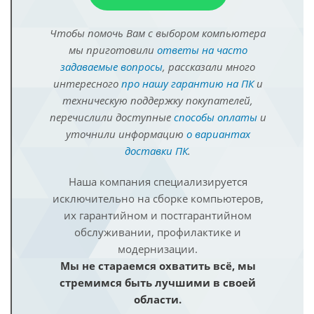
Чтобы помочь Вам с выбором компьютера
мы приготовили
ответы на часто
задаваемые вопросы
, рассказали много
интересного
про нашу гарантию на ПК
и
техническую поддержку покупателей,
перечислили доступные
способы оплаты
и
уточнили информацию
о вариантах
доставки ПК
.
Наша компания специализируется
исключительно на сборке компьютеров,
их гарантийном и постгарантийном
обслуживании, профилактике и
модернизации.
Мы не стараемся охватить всё, мы
стремимся быть лучшими в своей
области.