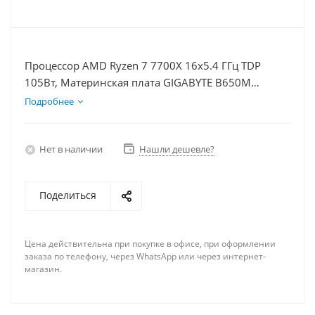
Процессор AMD Ryzen 7 7700X 16x5.4 ГГц TDP
105Вт, Материнская плата GIGABYTE B650M
GAMING WIFI, Видеокарта GTX 1650 4Гб, Память
Подробнее
DDR5 32Gb, Диски SSD 500Гб + HDD 1Тб, БП 500Вт
Нет в наличии
Нашли дешевле?
Поделиться
Цена действительна при покупке в офисе, при оформлении
заказа по телефону, через WhatsApp или через интернет-
магазин.