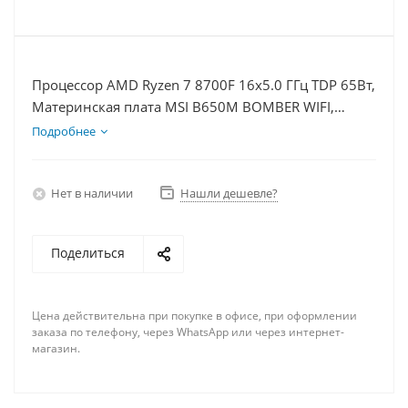
Процессор AMD Ryzen 7 8700F 16x5.0 ГГц TDP 65Вт,
Материнская плата MSI B650M BOMBER WIFI,
Видеокарта GT 1030 2Гб, Память DDR5 16Gb,
Подробнее
Диски SSD 500Гб, БП 500Вт
Нет в наличии
Нашли дешевле?
Поделиться
Цена действительна при покупке в офисе, при оформлении
заказа по телефону, через WhatsApp или через интернет-
магазин.