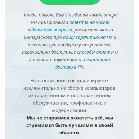
Чтобы помочь Вам с выбором компьютера
мы приготовили
ответы на часто
задаваемые вопросы
, рассказали много
интересного
про нашу гарантию на ПК
и
техническую поддержку покупателей,
перечислили доступные
способы оплаты
и
уточнили информацию
о вариантах
доставки ПК
.
Наша компания специализируется
исключительно на сборке компьютеров,
их гарантийном и постгарантийном
обслуживании, профилактике и
модернизации.
Мы не стараемся охватить всё, мы
стремимся быть лучшими в своей
области.