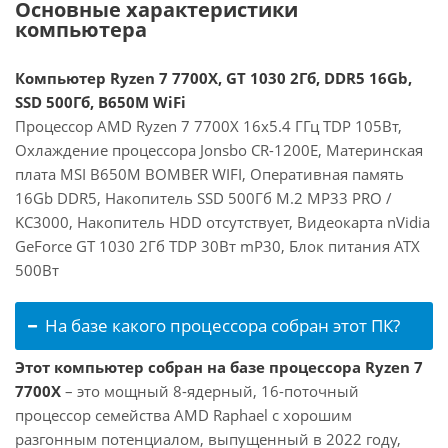
Основные характеристики
компьютера
Компьютер Ryzen 7 7700X, GT 1030 2Гб, DDR5 16Gb,
SSD 500Гб, B650M WiFi
Процессор AMD Ryzen 7 7700X 16x5.4 ГГц TDP 105Вт,
Охлаждение процессора Jonsbo CR-1200E, Материнская
плата MSI B650M BOMBER WIFI, Оперативная память
16Gb DDR5, Накопитель SSD 500Гб M.2 MP33 PRO /
KC3000, Накопитель HDD отсутствует, Видеокарта nVidia
GeForce GT 1030 2Гб TDP 30Вт mP30, Блок питания ATX
500Вт
На базе какого процессора собран этот ПК?
Этот компьютер собран на базе процессора Ryzen 7
7700X
– это мощный 8-ядерный, 16-поточный
процессор семейства AMD Raphael с хорошим
разгонным потенциалом, выпущенный в 2022 году,