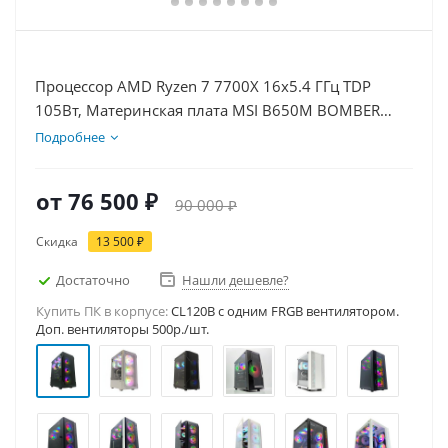
Процессор AMD Ryzen 7 7700X 16x5.4 ГГц TDP
105Вт, Материнская плата MSI B650M BOMBER
WIFI, Видеокарта GT 1030 2Гб, Память DDR5 16Gb,
Подробнее
Диски SSD 500Гб, БП 500Вт
от
76 500 ₽
90 000 ₽
Скидка
13 500 ₽
Достаточно
Нашли дешевле?
Купить ПК в корпусе:
CL120B c одним FRGB вентилятором.
Доп. вентиляторы 500р./шт.