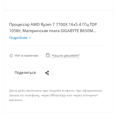
Процессор AMD Ryzen 7 7700X 16x5.4 ГГц TDP
105Вт, Материнская плата GIGABYTE B650M
GAMING WIFI, Видеокарта GTX 1650 4Гб, Память
Подробнее
DDR5 16Gb, Диски SSD 500Гб + HDD 2Тб, БП 500Вт
Нет в наличии
Нашли дешевле?
Поделиться
Цена действительна при покупке в офисе, при оформлении
заказа по телефону, через WhatsApp или через интернет-
магазин.