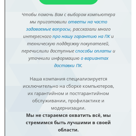
Чтобы помочь Вам с выбором компьютера
мы приготовили
ответы на часто
задаваемые вопросы
, рассказали много
интересного
про нашу гарантию на ПК
и
техническую поддержку покупателей,
перечислили доступные
способы оплаты
и
уточнили информацию
о вариантах
доставки ПК
.
Наша компания специализируется
исключительно на сборке компьютеров,
их гарантийном и постгарантийном
обслуживании, профилактике и
модернизации.
Мы не стараемся охватить всё, мы
стремимся быть лучшими в своей
области.