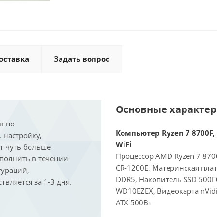
оставка
Задать вопрос
Основные характе
в по
Компьютер Ryzen 7 8700F, 
, настройку,
WiFi
ит чуть больше
Процессор AMD Ryzen 7 8700
ыполнить в течении
CR-1200E, Материнская пла
гураций,
DDR5, Накопитель SSD 500Г
вляется за 1-3 дня.
WD10EZEX, Видеокарта nVidi
ATX 500Вт