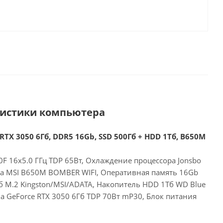
ристики компьютера
RTX 3050 6Гб, DDR5 16Gb, SSD 500Гб + HDD 1Тб, B650M
F 16x5.0 ГГц TDP 65Вт, Охлаждение процессора Jonsbo
та MSI B650M BOMBER WIFI, Оперативная память 16Gb
б M.2 Kingston/MSI/ADATA, Накопитель HDD 1Тб WD Blue
a GeForce RTX 3050 6Гб TDP 70Вт mP30, Блок питания