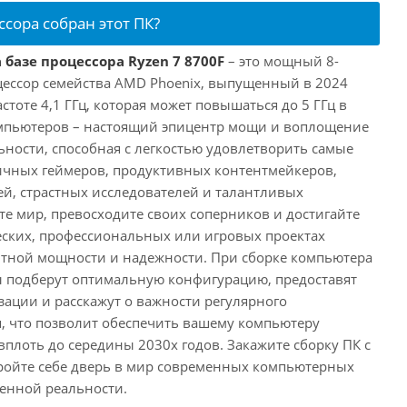
ссора собран этот ПК?
 базе процессора Ryzen 7 8700F
– это мощный 8-
ессор семейства AMD Phoenix, выпущенный в 2024
астоте 4,1 ГГц, которая может повышаться до 5 ГГц в
омпьютеров – настоящий эпицентр мощи и воплощение
ности, способная с легкостью удовлетворить самые
ичных геймеров, продуктивных контентмейкеров,
, страстных исследователей и талантливых
те мир, превосходите своих соперников и достигайте
еских, профессиональных или игровых проектах
нтной мощности и надежности. При сборке компьютера
 подберут оптимальную конфигурацию, предоставят
ации и расскажут о важности регулярного
, что позволит обеспечить вашему компьютеру
плоть до середины 2030х годов. Закажите сборку ПК с
ройте себе дверь в мир современных компьютерных
енной реальности.