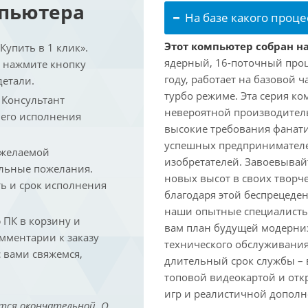
мпьютера
На базе какого проце
Этот компьютер собран на
упить в 1 клик».
ядерный, 16-поточный проц
и нажмите кнопку
году, работает на базовой ч
детали.
турбо режиме. Эта серия к
. Консультант
невероятной производитель
 его исполнения
высокие требования фанат
успешных предпринимателей
 желаемой
изобретателей. Завоевывай
льные пожелания.
новых высот в своих творч
ть и срок исполнения
благодаря этой беспрецеде
наши опытные специалисты
ПК в корзину и
вам план будущей модерниз
омментарии к заказу
технического обслуживания
 вами свяжемся,
длительный срок службы – в
топовой видеокартой и отк
игр и реалистичной дополн
тся окончательной. О