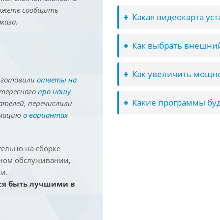
можете сообщить
Какая видеокарта ус
каза.
Как выбрать внешний
Как увеличить мощно
иготовили
ответы на
нтересного
про нашу
Какие программы буд
ателей, перечислили
рмацию
о вариантах
ельно на сборке
йном обслуживании,
и.
ся быть лучшими в