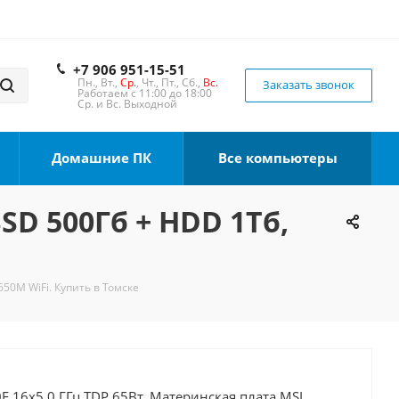
+7 906 951-15-51
Пн., Вт.,
Ср.
, Чт., Пт., Сб.,
Вс.
Заказать звонок
Работаем с 11:00 до 18:00
Ср. и Вс. Выходной
Домашние ПК
Все компьютеры
SSD 500Гб + HDD 1Тб,
650M WiFi. Купить в Томске
F 16x5.0 ГГц TDP 65Вт, Материнская плата MSI