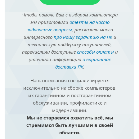
Чтобы помочь Вам с выбором компьютера
мы приготовили
ответы на часто
задаваемые вопросы
, рассказали много
интересного
про нашу гарантию на ПК
и
техническую поддержку покупателей,
перечислили доступные
способы оплаты
и
уточнили информацию
о вариантах
доставки ПК
.
Наша компания специализируется
исключительно на сборке компьютеров,
их гарантийном и постгарантийном
обслуживании, профилактике и
модернизации.
Мы не стараемся охватить всё, мы
стремимся быть лучшими в своей
области.