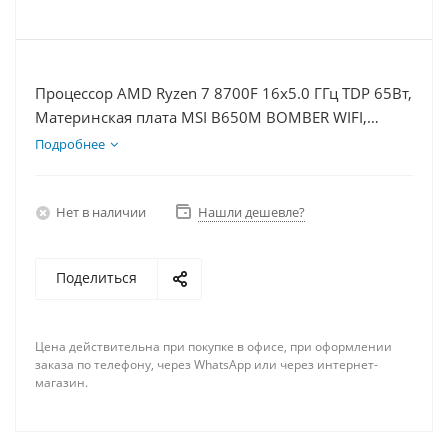
Процессор AMD Ryzen 7 8700F 16x5.0 ГГц TDP 65Вт,
Материнская плата MSI B650M BOMBER WIFI,
Видеокарта RTX 3050 6Гб, Память DDR5 64Gb,
Подробнее
Диски SSD 500Гб + HDD 1Тб, БП 500Вт
Нет в наличии
Нашли дешевле?
Поделиться
Цена действительна при покупке в офисе, при оформлении
заказа по телефону, через WhatsApp или через интернет-
магазин.