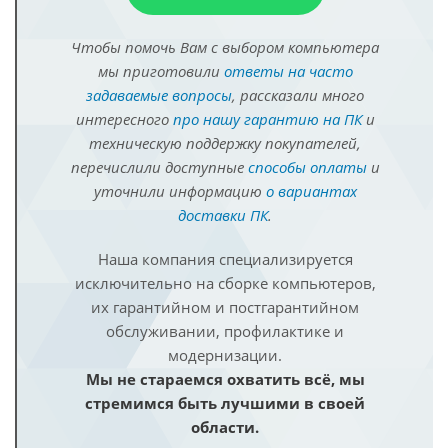
Чтобы помочь Вам с выбором компьютера
мы приготовили
ответы на часто
задаваемые вопросы
, рассказали много
интересного
про нашу гарантию на ПК
и
техническую поддержку покупателей,
перечислили доступные
способы оплаты
и
уточнили информацию
о вариантах
доставки ПК
.
Наша компания специализируется
исключительно на сборке компьютеров,
их гарантийном и постгарантийном
обслуживании, профилактике и
модернизации.
Мы не стараемся охватить всё, мы
стремимся быть лучшими в своей
области.