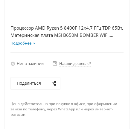
Процессор AMD Ryzen 5 8400F 12x4.7 ГГц TDP 65Вт,
Материнская плата MSI B650M BOMBER WIFI,
Видеокарта RTX 3050 6Гб, Память DDR5 64Gb,
Подробнее
Диски SSD 500Гб + HDD 1Тб, БП 500Вт
Нет в наличии
Нашли дешевле?
Поделиться
Цена действительна при покупке в офисе, при оформлении
заказа по телефону, через WhatsApp или через интернет-
магазин.