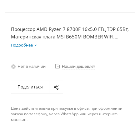
Процессор AMD Ryzen 7 8700F 16x5.0 ГГц TDP 65Вт,
Материнская плата MSI B650M BOMBER WIFI,
Видеокарта RTX 3050 8Гб, Память DDR5 64Gb,
Подробнее
Диски SSD 500Гб + HDD 1Тб, БП 600Вт
Нет в наличии
Нашли дешевле?
Поделиться
Цена действительна при покупке в офисе, при оформлении
заказа по телефону, через WhatsApp или через интернет-
магазин.