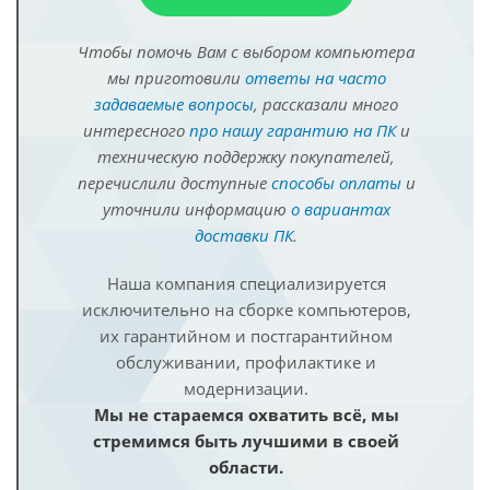
Чтобы помочь Вам с выбором компьютера
мы приготовили
ответы на часто
задаваемые вопросы
, рассказали много
интересного
про нашу гарантию на ПК
и
техническую поддержку покупателей,
перечислили доступные
способы оплаты
и
уточнили информацию
о вариантах
доставки ПК
.
Наша компания специализируется
исключительно на сборке компьютеров,
их гарантийном и постгарантийном
обслуживании, профилактике и
модернизации.
Мы не стараемся охватить всё, мы
стремимся быть лучшими в своей
области.