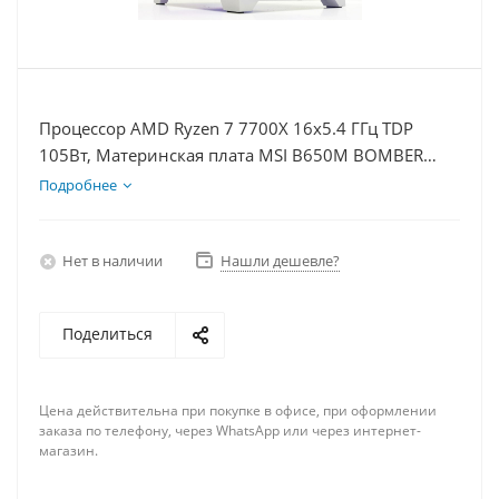
Процессор AMD Ryzen 7 7700X 16x5.4 ГГц TDP
105Вт, Материнская плата MSI B650M BOMBER
WIFI, Видеокарта RTX 5060Ti 8Гб, Память
Подробнее
DDR5 64Gb, Диски SSD 500Гб + HDD 1Тб, БП 600Вт
Нет в наличии
Нашли дешевле?
Поделиться
Цена действительна при покупке в офисе, при оформлении
заказа по телефону, через WhatsApp или через интернет-
магазин.