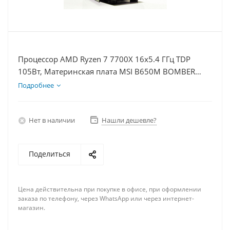
Процессор AMD Ryzen 7 7700X 16x5.4 ГГц TDP
105Вт, Материнская плата MSI B650M BOMBER
WIFI, Видеокарта RTX 5060Ti 16Гб, Память
Подробнее
DDR5 64Gb, Диски SSD 500Гб + HDD 2Тб, БП 600Вт
Нет в наличии
Нашли дешевле?
Поделиться
Цена действительна при покупке в офисе, при оформлении
заказа по телефону, через WhatsApp или через интернет-
магазин.