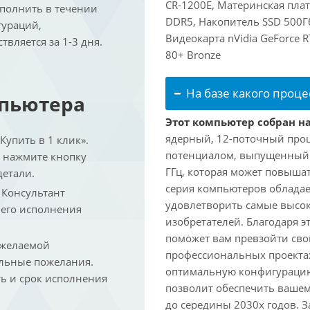
CR-1200E, Материнская пла
ыполнить в течении
DDR5, Накопитель SSD 500Гб
гураций,
Видеокарта nVidia GeForce 
вляется за 1-3 дня.
80+ Bronze
На базе какого проце
мпьютера
Этот компьютер собран на
ядерный, 12-поточный проц
упить в 1 клик».
потенциалом, выпущенный в 
и нажмите кнопку
ГГц, которая может повышат
детали.
серия компьютеров обладае
. Консультант
удовлетворить самые высок
 его исполнения
изобретателей. Благодаря 
поможет вам превзойти сво
 желаемой
профессиональных проектах
льные пожелания.
оптимальную конфигурацию
ть и срок исполнения
позволит обеспечить ваше
до середины 2030х годов. З