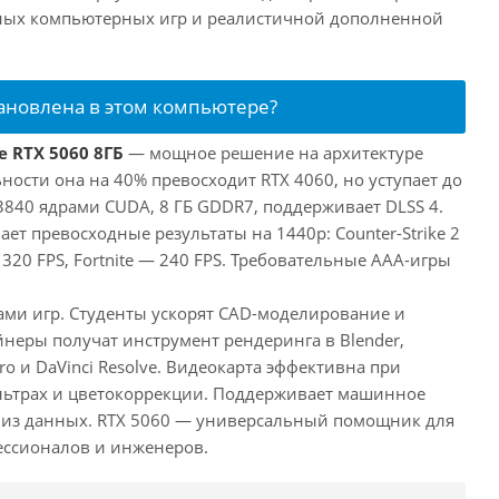
нных компьютерных игр и реалистичной дополненной
тановлена в этом компьютере?
e RTX 5060 8ГБ
— мощное решение на архитектуре
ьности она на 40% превосходит RTX 4060, но уступает до
3840 ядрами CUDA, 8 ГБ GDDR7, поддерживает DLSS 4.
ает превосходные результаты на 1440p: Counter-Strike 2
 320 FPS, Fortnite — 240 FPS. Требовательные AAA-игры
лами игр. Студенты ускорят CAD-моделирование и
неры получат инструмент рендеринга в Blender,
ro и DaVinci Resolve. Видеокарта эффективна при
льтрах и цветокоррекции. Поддерживает машинное
лиз данных. RTX 5060 — универсальный помощник для
ессионалов и инженеров.