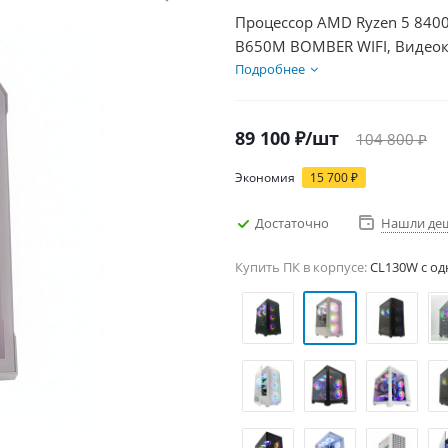
Процессор AMD Ryzen 5 8400
B650M BOMBER WIFI, Видеок
SSD 500Гб, БП 600Вт
Подробнее
89 100
₽
/шт
104 800
₽
Экономия
15 700
₽
Достаточно
Нашли де
Купить ПК в корпусе:
CL130W c од