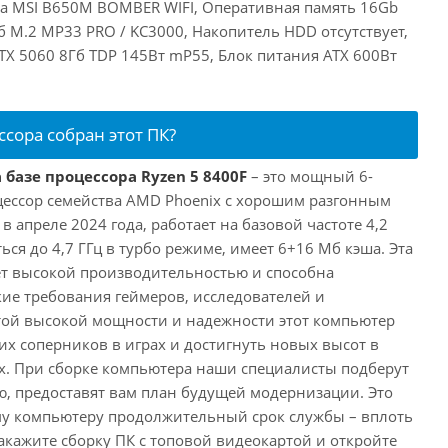
та MSI B650M BOMBER WIFI, Оперативная память 16Gb
 M.2 MP33 PRO / KC3000, Накопитель HDD отсутствует,
RTX 5060 8Гб TDP 145Вт mP55, Блок питания ATX 600Вт
ссора собран этот ПК?
 базе процессора Ryzen 5 8400F
– это мощный 6-
ессор семейства AMD Phoenix с хорошим разгонным
апреле 2024 года, работает на базовой частоте 4,2
ься до 4,7 ГГц в турбо режиме, имеет 6+16 Мб кэша. Эта
т высокой производительностью и способна
ие требования геймеров, исследователей и
этой высокой мощности и надежности этот компьютер
их соперников в играх и достигнуть новых высот в
. При сборке компьютера наши специалисты подберут
, предоставят вам план будущей модернизации. Это
му компьютеру продолжительный срок службы – вплоть
акажите сборку ПК с топовой видеокартой и откройте