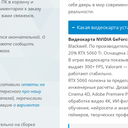
ПК в корзину и
себе дверь в мир совреме
омментарии к заказу
реальности.
 вами свяжемся,
Какая видеокарта ус
тся окончательной. О
Видеокарта NVIDIA GeForc
можете сообщить
Blackwell. По производител
каза.
20% RTX 5060 Ti. Оснащена 
В играх видеокарта показыв
выдаёт 300+ FPS, Valorant —
работают стабильно.
RTX 5060 полезна за преде
иготовили
ответы на
инженерные расчёты. Дизай
нтересного
про нашу
Cinema 4D, Adobe Premiere P
ателей, перечислили
обработке видео 4K, ИИ-фи
рмацию
о вариантах
обучение, нейросети и ана
геймеров, творческих проф
ельно на сборке