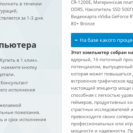
CR-1200E, Материнская пла
ыполнить в течении
DDR5, Накопитель SSD 500Гб
гураций,
Видеокарта nVidia GeForce 
вляется за 1-3 дня.
80+ Bronze
На базе какого проце
мпьютера
Этот компьютер собран на
ядерный, 16-поточный проц
упить в 1 клик».
потенциалом, выпущенный в 
и нажмите кнопку
которая может повышаться д
детали.
встроенное графическое ядр
. Консультант
настоящий эпицентр мощи 
 его исполнения
способная с легкостью удо
геймеров, продуктивных к
 желаемой
страстных исследователей 
льные пожелания.
превосходите своих соперни
ть и срок исполнения
профессиональных или игро
мощности и надежности. П