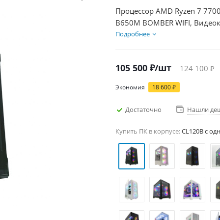
Процессор AMD Ryzen 7 7700
B650M BOMBER WIFI, Видеок
SSD 500Гб, БП 600Вт
Подробнее
105 500
₽
/шт
124 100
₽
Экономия
18 600
₽
Достаточно
Нашли де
Купить ПК в корпусе:
CL120B c од