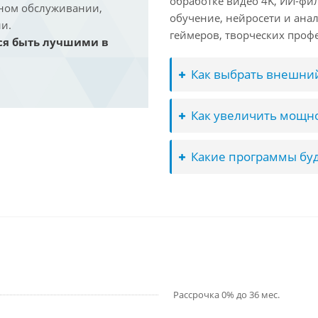
обработке видео 4K, ИИ-фи
йном обслуживании,
обучение, нейросети и ана
и.
геймеров, творческих проф
ся быть лучшими в
Как выбрать внешний
Как увеличить мощно
Какие программы буд
Рассрочка 0% до 36 мес.