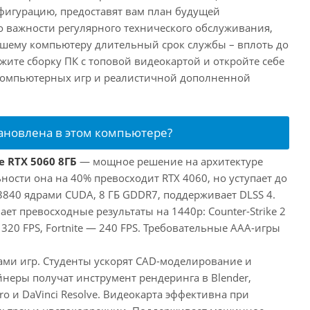
фигурацию, предоставят вам план будущей
о важности регулярного технического обслуживания,
ашему компьютеру длительный срок службы – вплоть до
жите сборку ПК с топовой видеокартой и откройте себе
компьютерных игр и реалистичной дополненной
тановлена в этом компьютере?
e RTX 5060 8ГБ
— мощное решение на архитектуре
ьности она на 40% превосходит RTX 4060, но уступает до
3840 ядрами CUDA, 8 ГБ GDDR7, поддерживает DLSS 4.
ает превосходные результаты на 1440p: Counter-Strike 2
 320 FPS, Fortnite — 240 FPS. Требовательные AAA-игры
лами игр. Студенты ускорят CAD-моделирование и
неры получат инструмент рендеринга в Blender,
ro и DaVinci Resolve. Видеокарта эффективна при