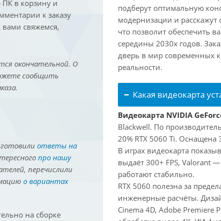
ПК в корзину и
подберут оптимальную кон
омментарии к заказу
модернизации и расскажут 
 вами свяжемся,
что позволит обеспечить в
середины 2030х годов. Зака
дверь в мир современных 
тся окончательной. О
реальности.
можете сообщить
каза.
Какая видеокарта ус
Видеокарта NVIDIA GeForc
Blackwell. По производител
20% RTX 5060 Ti. Оснащена 
иготовили
ответы на
В играх видеокарта показыв
нтересного
про нашу
выдаёт 300+ FPS, Valorant —
ателей, перечислили
работают стабильно.
рмацию
о вариантах
RTX 5060 полезна за преде
инженерные расчёты. Дизай
Cinema 4D, Adobe Premiere P
ельно на сборке