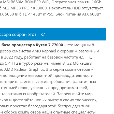
та MSI B650M BOMBER WIFI, Оперативная память 16Gb
 M.2 MP33 PRO / KC3000, Накопитель HDD отсутствует,
RTX 5060 8Гб TDP 145Вт mP55, Блок питания ATX 600Вт
ссора собран этот ПК?
 базе процессора Ryzen 7 7700X
– это мощный 8-
ессор семейства AMD Raphael с хорошим разгонным
2022 году, работает на базовой частоте 4,5 ГГц,
о 5,4 ГГц в турбо режиме, имеет 8+32 Мб кэша и
о AMD Radeon Graphics. Эта серия компьютеров –
и воплощение невероятной производительности,
влетворить самые высокие требования фанатичных
онтентмейкеров, успешных предпринимателей,
и талантливых изобретателей. Завоевывайте мир,
ков и достигайте новых высот в своих творческих,
вых проектах благодаря этой беспрецедентной
ри сборке компьютера наши опытные специалисты