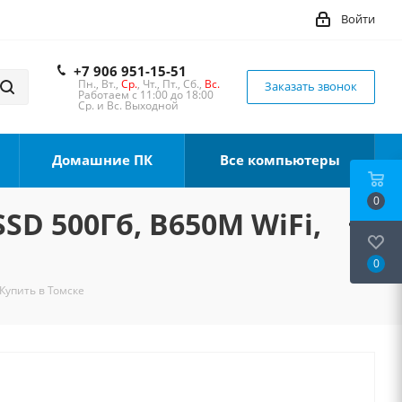
Войти
+7 906 951-15-51
Пн., Вт.,
Ср.
, Чт., Пт., Сб.,
Вс.
Заказать звонок
Работаем с 11:00 до 18:00
Ср. и Вс. Выходной
Домашние ПК
Все компьютеры
0
SSD 500Гб, B650M WiFi,
0
 Купить в Томске