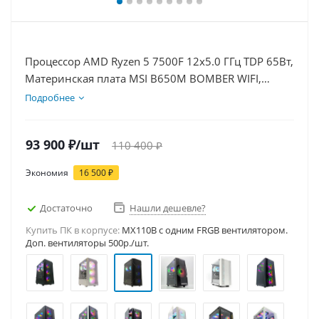
Процессор AMD Ryzen 5 7500F 12x5.0 ГГц TDP 65Вт,
Материнская плата MSI B650M BOMBER WIFI,
Видеокарта RTX 5060 8Гб, Память DDR5 16Gb,
Подробнее
Диски SSD 500Гб, БП 600Вт
93 900
₽
/шт
110 400
₽
Экономия
16 500
₽
Достаточно
Нашли дешевле?
Купить ПК в корпусе:
MX110B c одним FRGB вентилятором.
Доп. вентиляторы 500р./шт.