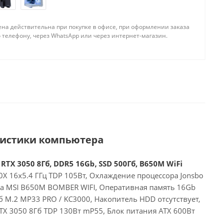
ена действительна при покупке в офисе, при оформлении заказа
 телефону, через WhatsApp или через интернет-магазин.
ристики компьютера
RTX 3050 8Гб, DDR5 16Gb, SSD 500Гб, B650M WiFi
X 16x5.4 ГГц TDP 105Вт, Охлаждение процессора Jonsbo
та MSI B650M BOMBER WIFI, Оперативная память 16Gb
 M.2 MP33 PRO / KC3000, Накопитель HDD отсутствует,
RTX 3050 8Гб TDP 130Вт mP55, Блок питания ATX 600Вт