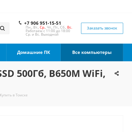
+7 906 951-15-51
Пн., Вт.,
Ср.
, Чт., Пт., Сб.,
Вс.
Заказать звонок
Работаем с 11:00 до 18:00
Ср. и Вс. Выходной
Домашние ПК
Все компьютеры
SSD 500Гб, B650M WiFi,
 Купить в Томске