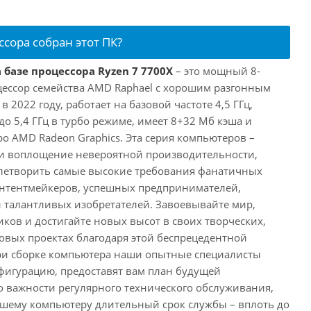
ссора собран этот ПК?
 базе процессора Ryzen 7 7700X
– это мощный 8-
ессор семейства AMD Raphael с хорошим разгонным
2022 году, работает на базовой частоте 4,5 ГГц,
о 5,4 ГГц в турбо режиме, имеет 8+32 Мб кэша и
о AMD Radeon Graphics. Эта серия компьютеров –
и воплощение невероятной производительности,
влетворить самые высокие требования фанатичных
онтентмейкеров, успешных предпринимателей,
и талантливых изобретателей. Завоевывайте мир,
ков и достигайте новых высот в своих творческих,
вых проектах благодаря этой беспрецедентной
ри сборке компьютера наши опытные специалисты
фигурацию, предоставят вам план будущей
о важности регулярного технического обслуживания,
ашему компьютеру длительный срок службы – вплоть до