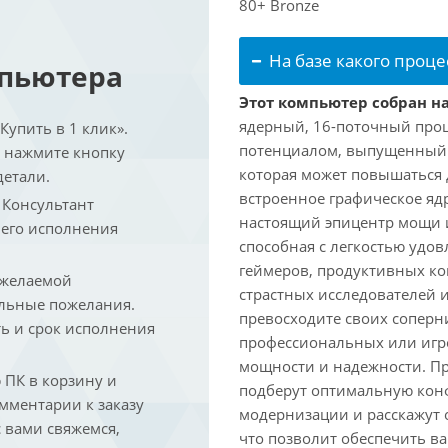
80+ Bronze
На базе какого проце
мпьютера
Этот компьютер собран на
ядерный, 16-поточный проц
упить в 1 клик».
потенциалом, выпущенный в 
и нажмите кнопку
которая может повышаться д
детали.
встроенное графическое ядр
. Консультант
настоящий эпицентр мощи 
 его исполнения
способная с легкостью удо
геймеров, продуктивных к
 желаемой
страстных исследователей 
льные пожелания.
превосходите своих соперни
ть и срок исполнения
профессиональных или игро
мощности и надежности. П
ПК в корзину и
подберут оптимальную кон
омментарии к заказу
модернизации и расскажут 
 вами свяжемся,
что позволит обеспечить в