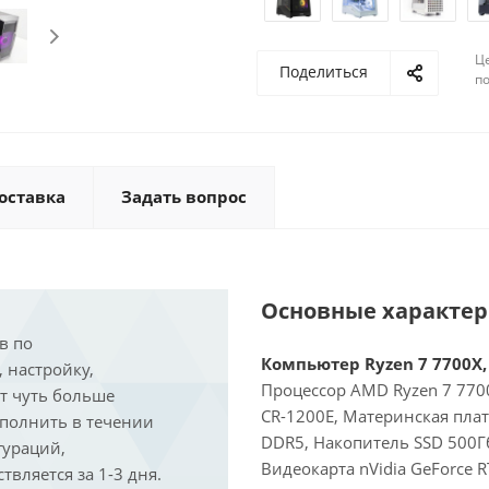
Ц
Поделиться
по
оставка
Задать вопрос
Основные характе
в по
Компьютер Ryzen 7 7700X, 
, настройку,
Процессор AMD Ryzen 7 7700
ит чуть больше
CR-1200E, Материнская пла
ыполнить в течении
DDR5, Накопитель SSD 500Гб
гураций,
Видеокарта nVidia GeForce 
вляется за 1-3 дня.