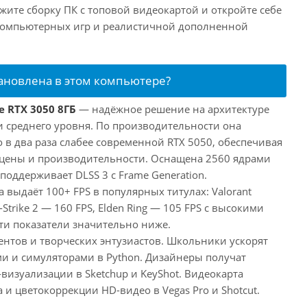
жите сборку ПК с топовой видеокартой и откройте себе
компьютерных игр и реалистичной дополненной
тановлена в этом компьютере?
e RTX 3050 8ГБ
— надёжное решение на архитектуре
и среднего уровня. По производительности она
 в два раза слабее современной RTX 5050, обеспечивая
цены и производительности. Оснащена 2560 ядрами
поддерживает DLSS 3 с Frame Generation.
а выдаёт 100+ FPS в популярных титулах: Valorant
-Strike 2 — 160 FPS, Elden Ring — 105 FPS с высокими
ти показатели значительно ниже.
ентов и творческих энтузиастов. Школьники ускорят
и и симуляторами в Python. Дизайнеры получат
визуализации в Sketchup и KeyShot. Видеокарта
и цветокоррекции HD-видео в Vegas Pro и Shotcut.