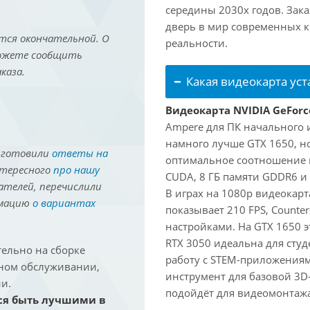
середины 2030х годов. Зака
дверь в мир современных 
тся окончательной. О
реальности.
можете сообщить
каза.
Какая видеокарта ус
Видеокарта NVIDIA GeForc
Ampere для ПК начального 
намного лучше GTX 1650, но
иготовили
ответы на
оптимальное соотношение 
нтересного
про нашу
CUDA, 8 ГБ памяти GDDR6 и 
ателей, перечислили
В играх на 1080p видеокарт
рмацию
о вариантах
показывает 210 FPS, Counter
настройками. На GTX 1650 э
RTX 3050 идеальна для студ
ельно на сборке
работу с STEM-приложениям
йном обслуживании,
инструмент для базовой 3D-
и.
подойдёт для видеомонтажа 
ся быть лучшими в