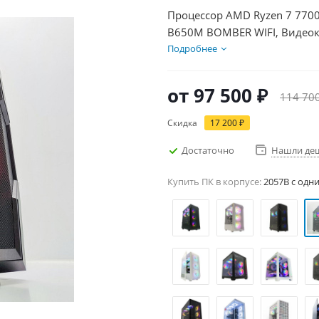
Процессор AMD Ryzen 7 7700
B650M BOMBER WIFI, Видеок
SSD 500Гб, БП 600Вт
Подробнее
от
97 500 ₽
114 70
Скидка
17 200 ₽
Достаточно
Нашли де
Купить ПК в корпусе:
2057B c одн