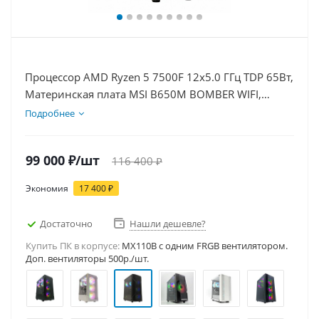
Процессор AMD Ryzen 5 7500F 12x5.0 ГГц TDP 65Вт,
Материнская плата MSI B650M BOMBER WIFI,
Видеокарта RTX 5060Ti 8Гб, Память DDR5 16Gb,
Подробнее
Диски SSD 500Гб, БП 600Вт
99 000
₽
/шт
116 400
₽
Экономия
17 400
₽
Достаточно
Нашли дешевле?
Купить ПК в корпусе:
MX110B c одним FRGB вентилятором.
Доп. вентиляторы 500р./шт.