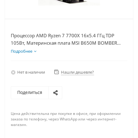
Процессор AMD Ryzen 7 7700X 16x5.4 ГГц TDP
105Вт, Материнская плата MSI B650M BOMBER
WIFI, Видеокарта RTX 5060Ti 16Гб, Память
Подробнее
DDR5 16Gb, Диски SSD 500Гб + HDD 2Тб, БП 600Вт
Нет в наличии
Нашли дешевле?
Поделиться
Цена действительна при покупке в офисе, при оформлении
заказа по телефону, через WhatsApp или через интернет-
магазин.