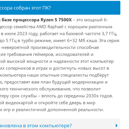
ссора собран этот ПК?
 базе процессора Ryzen 5 7500X
– это мощный 6-
ессор семейства AMD Raphael с хорошим разгонным
июле 2023 году, работает на базовой частоте 3,7 ГГц,
о 5 ГГц в турбо режиме, имеет 6+32 Мб кэша. Эта серия
 невероятной производительности способная
ие требования геймеров, исследователей и
этой высокой мощности и надежности этот компьютер
их соперников в играх и достигнуть новых высот в
е компьютера наши опытные специалисты подберут
, предоставят вам план будущей модернизации и
ного технического обслуживания, что позволит
еру срок службы – вплоть до середины 2030х годов.
ой видеокартой и откройте себе дверь в мир
 игр и реалистичной дополненной реальности.
тановлена в этом компьютере?