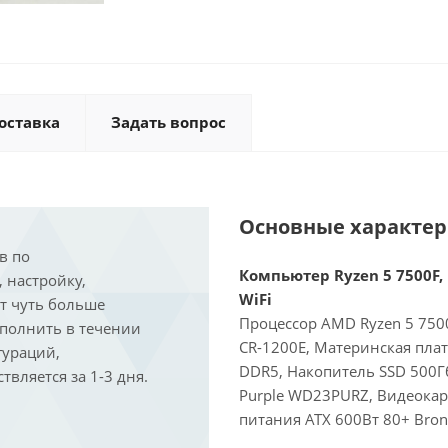
оставка
Задать вопрос
Основные характе
в по
Компьютер Ryzen 5 7500F, 
, настройку,
WiFi
ит чуть больше
Процессор AMD Ryzen 5 7500
ыполнить в течении
CR-1200E, Материнская пла
гураций,
DDR5, Накопитель SSD 500Г
вляется за 1-3 дня.
Purple WD23PURZ, Видеокарт
питания ATX 600Вт 80+ Bron