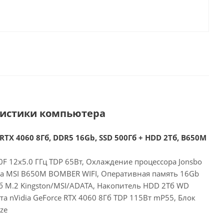
ристики компьютера
RTX 4060 8Гб, DDR5 16Gb, SSD 500Гб + HDD 2Тб, B650M
F 12x5.0 ГГц TDP 65Вт, Охлаждение процессора Jonsbo
та MSI B650M BOMBER WIFI, Оперативная память 16Gb
б M.2 Kingston/MSI/ADATA, Накопитель HDD 2Тб WD
а nVidia GeForce RTX 4060 8Гб TDP 115Вт mP55, Блок
ze