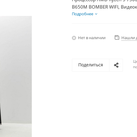
B650M BOMBER WIFI, Видеок
SSD 500Гб + HDD 2Тб, БП 60
Подробнее
Нет в наличии
Нашли 
Ц
Поделиться
по