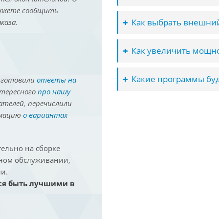
можете сообщить
Как выбрать внешний
каза.
Как увеличить мощно
Какие программы буд
иготовили
ответы на
нтересного
про нашу
ателей, перечислили
рмацию
о вариантах
ельно на сборке
йном обслуживании,
и.
ся быть лучшими в