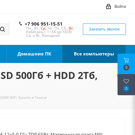
Войти
+7 906 951-15-51
Пн., Вт.,
Ср.
, Чт., Пт., Сб.,
Вс.
Заказать звонок
Работаем с 11:00 до 18:00
Ср. и Вс. Выходной
Домашние ПК
Все компьютеры
0
SSD 500Гб + HDD 2Тб,
0
650M WiFi. Купить в Томске
F 12x5.0 ГГц TDP 65Вт, Материнская плата MSI