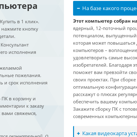
мпьютера
На базе какого проце
Этот компьютер собран на
упить в 1 клик».
ядерный, 12-поточный проц
и нажмите кнопку
потенциалом, выпущенный в 
детали.
которая может повышаться д
. Консультант
компьютеров – воплощение
 его исполнения
удовлетворить самые высок
изобретателей. Благодаря 
 желаемой
поможет вам превзойти сво
льные пожелания.
своих проектах. При сборк
ть и срок исполнения
оптимальную конфигурацию
расскажут о плюсах регуляр
ПК в корзину и
обеспечить вашему компьют
омментарии к заказу
Закажите сборку ПК с топов
 вами свяжемся,
современных компьютерных
Какая видеокарта ус
тся окончательной. О