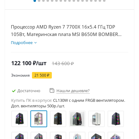
Процессор AMD Ryzen 7 7700X 16x5.4 ГГц TDP
105Вт, Материнская плата MSI B650M BOMBER
WIFI, Видеокарта RTX 5060 8Гб, Память
Подробнее
DDR5 32Gb, Диски SSD 500Гб, БП 600Вт
122 100
₽
/шт
143 600
₽
Экономия
21 500
₽
Достаточно
Нашли дешевле?
Купить ПК в корпусе:
CL130W c одним FRGB вентилятором.
Доп. вентиляторы 500р./шт.