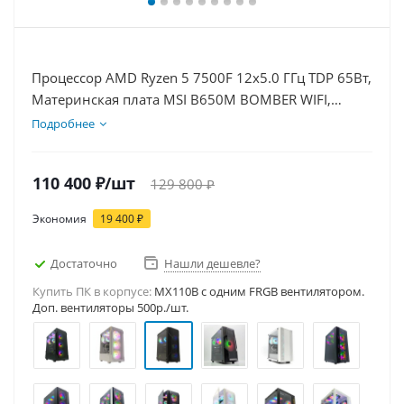
Процессор AMD Ryzen 5 7500F 12x5.0 ГГц TDP 65Вт,
Материнская плата MSI B650M BOMBER WIFI,
Видеокарта RTX 5060 8Гб, Память DDR5 32Gb,
Подробнее
Диски SSD 500Гб, БП 600Вт
110 400
₽
/шт
129 800
₽
Экономия
19 400
₽
Достаточно
Нашли дешевле?
Купить ПК в корпусе:
MX110B c одним FRGB вентилятором.
Доп. вентиляторы 500р./шт.