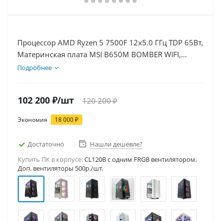
Процессор AMD Ryzen 5 7500F 12x5.0 ГГц TDP 65Вт,
Материнская плата MSI B650M BOMBER WIFI,
Видеокарта RTX 3050 8Гб, Память DDR5 32Gb,
Подробнее
Диски SSD 500Гб, БП 600Вт
102 200
₽
/шт
120 200
₽
Экономия
18 000
₽
Достаточно
Нашли дешевле?
Купить ПК в корпусе:
CL120B c одним FRGB вентилятором.
Доп. вентиляторы 500р./шт.