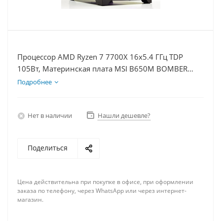
Процессор AMD Ryzen 7 7700X 16x5.4 ГГц TDP
105Вт, Материнская плата MSI B650M BOMBER
WIFI, Видеокарта RTX 5060Ti 8Гб, Память
Подробнее
DDR5 32Gb, Диски SSD 500Гб + HDD 1Тб, БП 600Вт
Нет в наличии
Нашли дешевле?
Поделиться
Цена действительна при покупке в офисе, при оформлении
заказа по телефону, через WhatsApp или через интернет-
магазин.