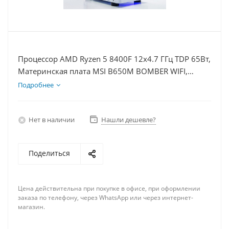
Процессор AMD Ryzen 5 8400F 12x4.7 ГГц TDP 65Вт,
Материнская плата MSI B650M BOMBER WIFI,
Видеокарта RTX 5060Ti 16Гб, Память DDR5 32Gb,
Подробнее
Диски SSD 500Гб + HDD 1Тб, БП 600Вт
Нет в наличии
Нашли дешевле?
Поделиться
Цена действительна при покупке в офисе, при оформлении
заказа по телефону, через WhatsApp или через интернет-
магазин.