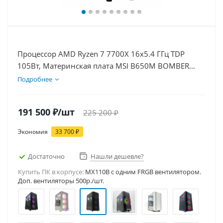
Процессор AMD Ryzen 7 7700X 16x5.4 ГГц TDP
105Вт, Материнская плата MSI B650M BOMBER
WIFI, Видеокарта RTX 5060 8Гб, Память
Подробнее
DDR5 64Gb, Диски SSD 1000Гб + HDD 2Тб, БП
600Вт
191 500
₽
/шт
225 200
₽
Экономия
33 700
₽
Достаточно
Нашли дешевле?
Купить ПК в корпусе:
MX110B c одним FRGB вентилятором.
Доп. вентиляторы 500р./шт.