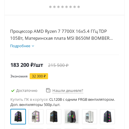
Процессор AMD Ryzen 7 7700X 16x5.4 ГГц TDP
105Вт, Материнская плата MSI B650M BOMBER
WIFI, Видеокарта RTX 3050 8Гб, Память
Подробнее
DDR5 64Gb, Диски SSD 1000Гб + HDD 2Тб, БП
600Вт
183 200
₽
/шт
215 500
₽
Экономия
32 300
₽
Достаточно
Нашли дешевле?
Купить ПК в корпусе:
CL120B c одним FRGB вентилятором.
Доп. вентиляторы 500р./шт.