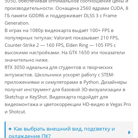
5050, обеспечивая оптимальное соотношение цены и
производительности. Оснащена 2560 ядрами CUDA, 8
ГБ памяти GDDR6 и поддерживает DLSS 3 с Frame
Generation.
В играх на 1080p видеокарта выдаёт 100+ FPS в
популярных титулах: Valorant показывает 210 FPS,
Counter-Strike 2 — 160 FPS, Elden Ring — 105 FPS с
высокими настройками. На GTX 1650 эти показатели
значительно ниже.
RTX 3050 идеальна для студентов и творческих
энтузиастов. Школьники ускорят работу с STEM-
приложениями и симуляторами в Python. Дизайнеры
получат инструмент для базовой 3D-визуализации в
Sketchup и KeyShot. Видеокарта подойдёт для
видеомонтажа и цветокоррекции HD-видео в Vegas Pro
и Shotcut.
Как выбрать внешний вид, подсветку и
охлаждение ПК?