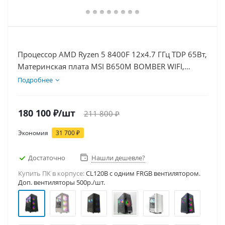
Процессор AMD Ryzen 5 8400F 12x4.7 ГГц TDP 65Вт,
Материнская плата MSI B650M BOMBER WIFI,
Видеокарта RTX 5060Ti 8Гб, Память DDR5 64Gb,
Подробнее
Диски SSD 1000Гб + HDD 2Тб, БП 600Вт
180 100
₽
/шт
211 800
₽
Экономия
31 700
₽
Достаточно
Нашли дешевле?
Купить ПК в корпусе:
CL120B c одним FRGB вентилятором.
Доп. вентиляторы 500р./шт.